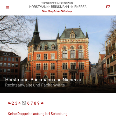
Horstmann, Brinkmann und Nienerza
Rechtsanwälte und Fachanwälte
⏮
2
3
4
[5]
6
7
8
9
⏭
Keine Doppelbelastung bei Scheidung