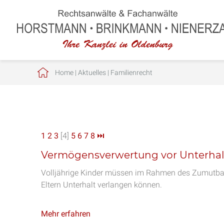
Home
|
Aktuelles
|
Familienrecht
1
2
3
[4]
5
6
7
8
⏭
Vermögensverwertung vor Unterhal
Volljährige Kinder müssen im Rahmen des Zumutbare
Eltern Unterhalt verlangen können.
Mehr erfahren