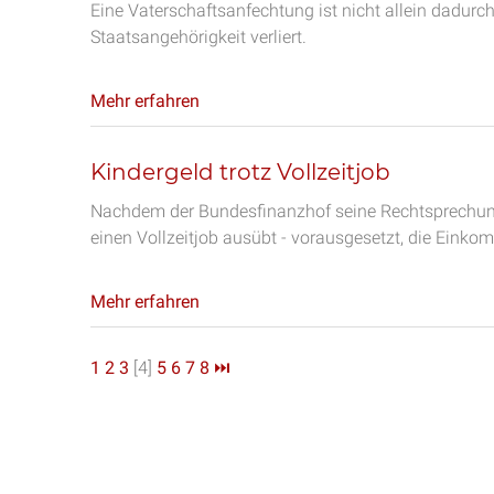
Eine Vaterschaftsanfechtung ist nicht allein dadurc
Staatsangehörigkeit verliert.
Mehr erfahren
Kindergeld trotz Vollzeitjob
Nachdem der Bundesfinanzhof seine Rechtsprechung 
einen Vollzeitjob ausübt - vorausgesetzt, die Einko
Mehr erfahren
1
2
3
[4]
5
6
7
8
⏭