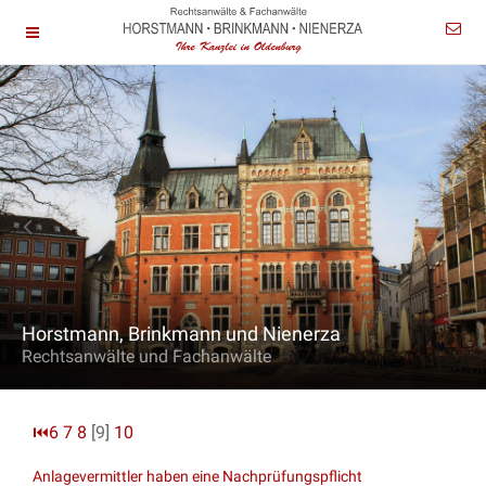
Horstmann, Brinkmann und Nienerza
Rechtsanwälte und Fachanwälte
⏮
6
7
8
[9]
10
Anlagevermittler haben eine Nachprüfungspflicht