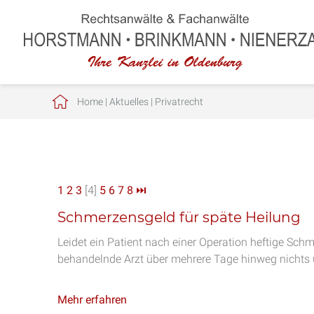
Home
|
Aktuelles
|
Privatrecht
1
2
3
[4]
5
6
7
8
⏭
Schmerzensgeld für späte Heilung
Leidet ein Patient nach einer Operation heftige Sc
behandelnde Arzt über mehrere Tage hinweg nichts
Mehr erfahren