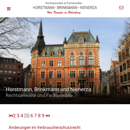
Horstmann, Brinkmann und Nienerza
Rechtsanwälte und Fachanwälte
⏮
2
3
4
[5]
6
7
8
9
⏭
Änderungen im Verbraucherschutzrecht